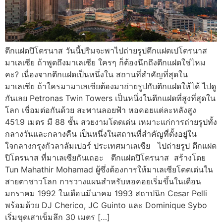
ตึกแฝดปิโตรนาส วันนี้ปริมจะพาไปถ่ายรูปตึกแฝดเปโตรนาส
มาเลเซีย ถ้าพูดถึงมาเลเซีย ใครๆ ก็ต้องนึกถึงตึกแฝดใช่ไหม
คะ? เนื่องจากตึกแฝดเป็นหนึ่งใน สถานที่สำคัญที่สุดใน
มาเลเซีย ถ้าใครมามาเลเซียต้องมาถ่ายรูปกับตึกแฝดให้ได้ ไปดู
กันเลย Petronas Twin Towers เป็นหนึ่งในตึกแฝดที่สูงที่สุดใน
โลก เชื่อมต่อกันด้วย สะพานลอยฟ้า หอคอยแต่ละหลังสูง
451.9 เมตร มี 88 ชั้น สวยงามโดดเด่น เหมาะแก่การถ่ายรูปทั้ง
กลางวันและกลางคืน เป็นหนึ่งในสถานที่สำคัญที่ตั้งอยู่ใน
ใจกลางกรุงกัวลาลัมเปอร์ ประเทศมาเลเซีย ไปถ่ายรูป ตึกแฝด
ปิโตรนาส ที่มาเลเซียกันเถอะ ตึกแฝดปิโตรนาส สร้างโดย
Tun Mahathir Mohamad ผู้ซึ่งต้องการให้มาเลเซียโดดเด่นใน
สายตาชาวโลก การวางแผนสำหรับหอคอยเริ่มขึ้นในเดือน
มกราคม 1992 ในเดือนมีนาคม 1993 สถาปนิก Cesar Pelli
พร้อมด้วย DJ Cherico, JC Guinto และ Dominique Sybo
เริ่มขุดเสาเข็มลึก 30 เมตร […]